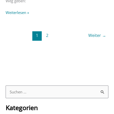
Weg geben:
Weiterlesen »
1
2
Weiter
→
S
u
Kategorien
c