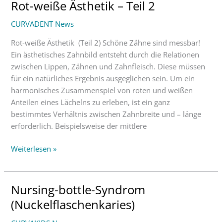
Rot-weiße Ästhetik – Teil 2
Rot-
weiße
CURVADENT News
Ästhetik
–
Rot-weiße Ästhetik (Teil 2) Schöne Zähne sind messbar!
Teil
Ein ästhetisches Zahnbild entsteht durch die Relationen
2
zwischen Lippen, Zähnen und Zahnfleisch. Diese müssen
für ein natürliches Ergebnis ausgeglichen sein. Um ein
harmonisches Zusammenspiel von roten und weißen
Anteilen eines Lächelns zu erleben, ist ein ganz
bestimmtes Verhältnis zwischen Zahnbreite und – länge
erforderlich. Beispielsweise der mittlere
Weiterlesen »
Nursing-bottle-Syndrom
Nursing-
bottle-
(Nuckelflaschenkaries)
Syndrom