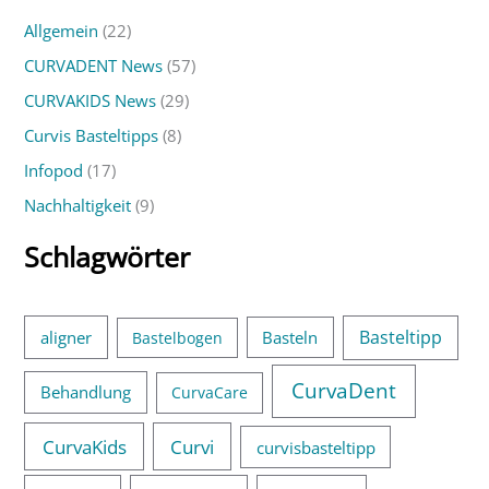
h
Allgemein
(22)
e
CURVADENT News
(57)
n
n
CURVAKIDS News
(29)
a
Curvis Basteltipps
(8)
c
Infopod
(17)
h
Nachhaltigkeit
(9)
:
Schlagwörter
Basteltipp
aligner
Basteln
Bastelbogen
CurvaDent
Behandlung
CurvaCare
CurvaKids
Curvi
curvisbasteltipp