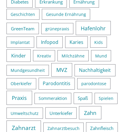
Diabetes
Erkrankung
Ernährung
Geschichten
Gesunde Ernährung
Hafenlohr
GreenTeam
grünepraxis
Infopod
Karies
Implantat
Kids
Kinder
Kreativ
Milchzähne
Mund
MVZ
Nachhaltigkeit
Mundgesundheit
Parodontitis
Oberkiefer
parodontose
Praxis
Spaß
Sommeraktion
Spielen
Zahn
Unterkiefer
Umweltschutz
Zahnarzt
Zahnfleisch
Zahnarztbesuch