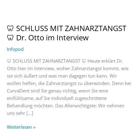
🦷
SCHLUSS
🦷 SCHLUSS MIT ZAHNARZTANGST
MIT
ZAHNARZTANGST
🦷 Dr. Otto im Interview
🦷
Infopod
Dr.
Otto
🦷 SCHLUSS MIT ZAHNARZTANGST 🦷 Heute erklärt Dr.
im
Otto hier im Interview, woher Zahnarztangst kommt, wie
Interview
sie sich äußert und was man dagegen tun kann. Wir
wollen helfen, die Zahnarztangst zu überwinden. Denn bei
CurvaDent sind Sie genau richtig, wenn Sie eine
einfühlsame, auf Sie individuell zugeschnittene
Behandlung möchten. Das Allerwichtigste: Wir nehmen
uns sehr […]
Weiterlesen »