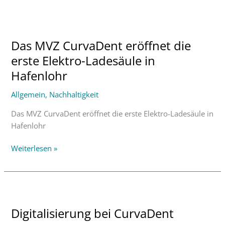
Das
MVZ
Das MVZ CurvaDent eröffnet die
CurvaDent
eröffnet
erste Elektro-Ladesäule in
die
Hafenlohr
erste
Elektro-
Allgemein
,
Nachhaltigkeit
Ladesäule
Das MVZ CurvaDent eröffnet die erste Elektro-Ladesäule in
in
Hafenlohr
Hafenlohr
Weiterlesen »
Digitalisierung
bei
Digitalisierung bei CurvaDent
CurvaDent