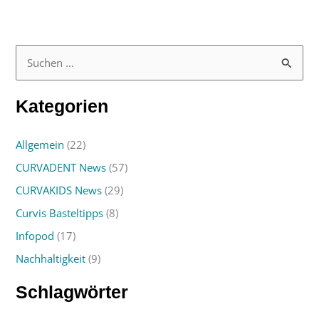
S
u
Kategorien
c
h
Allgemein
(22)
e
CURVADENT News
(57)
n
n
CURVAKIDS News
(29)
a
Curvis Basteltipps
(8)
c
Infopod
(17)
h
Nachhaltigkeit
(9)
:
Schlagwörter