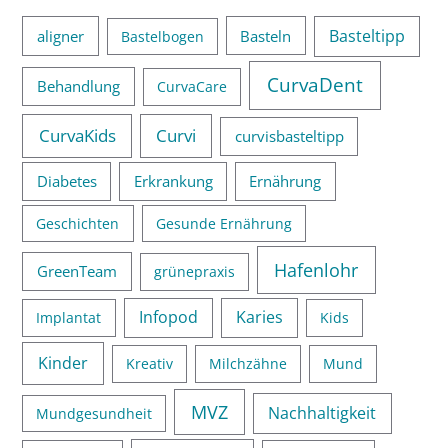
Basteltipp
aligner
Basteln
Bastelbogen
CurvaDent
Behandlung
CurvaCare
CurvaKids
Curvi
curvisbasteltipp
Diabetes
Erkrankung
Ernährung
Geschichten
Gesunde Ernährung
Hafenlohr
GreenTeam
grünepraxis
Infopod
Karies
Implantat
Kids
Kinder
Kreativ
Milchzähne
Mund
MVZ
Nachhaltigkeit
Mundgesundheit