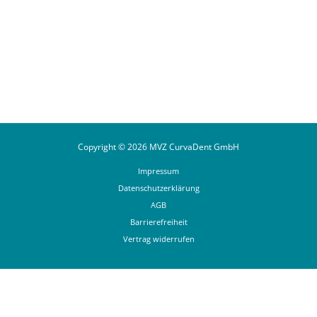
Auf Instagram folgen
Copyright © 2026 MVZ CurvaDent GmbH
Impressum
Datenschutzerklärung
AGB
Barrierefreiheit
Vertrag widerrufen
Termin online buchen
Anrufen