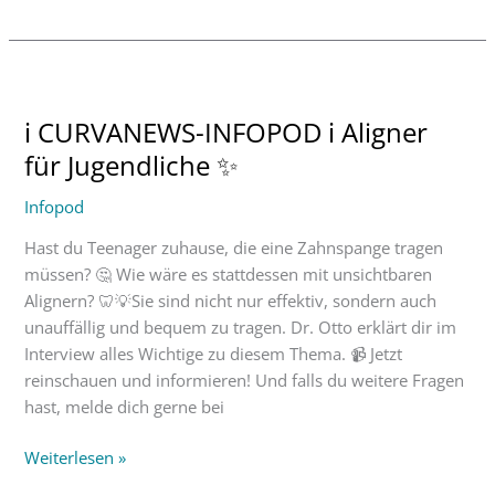
ℹ
CURVANEWS-
ℹ CURVANEWS-INFOPOD ℹ Aligner
INFOPOD
ℹ
für Jugendliche ✨
Aligner
Infopod
für
Jugendliche
Hast du Teenager zuhause, die eine Zahnspange tragen
✨
müssen? 🤔 Wie wäre es stattdessen mit unsichtbaren
Alignern? 🦷💡Sie sind nicht nur effektiv, sondern auch
unauffällig und bequem zu tragen. Dr. Otto erklärt dir im
Interview alles Wichtige zu diesem Thema. 📹 Jetzt
reinschauen und informieren! Und falls du weitere Fragen
hast, melde dich gerne bei
Weiterlesen »