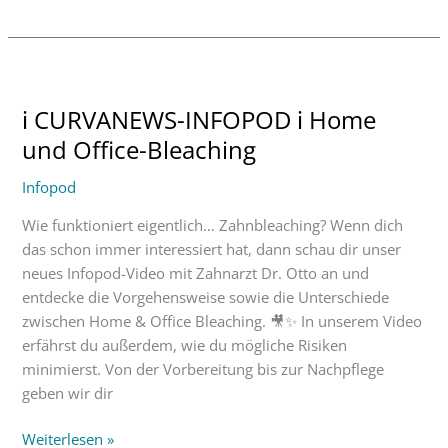
ℹ
CURVANEWS-
ℹ CURVANEWS-INFOPOD ℹ Home
INFOPOD
ℹ
und Office-Bleaching
Home
Infopod
und
Office-
Wie funktioniert eigentlich… Zahnbleaching? Wenn dich
Bleaching
das schon immer interessiert hat, dann schau dir unser
neues Infopod-Video mit Zahnarzt Dr. Otto an und
entdecke die Vorgehensweise sowie die Unterschiede
zwischen Home & Office Bleaching. 🎥✨ In unserem Video
erfährst du außerdem, wie du mögliche Risiken
minimierst. Von der Vorbereitung bis zur Nachpflege
geben wir dir
Weiterlesen »