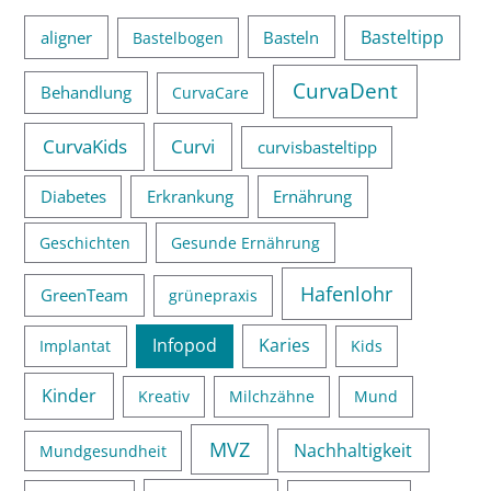
Basteltipp
aligner
Basteln
Bastelbogen
CurvaDent
Behandlung
CurvaCare
CurvaKids
Curvi
curvisbasteltipp
Diabetes
Erkrankung
Ernährung
Geschichten
Gesunde Ernährung
Hafenlohr
GreenTeam
grünepraxis
Infopod
Karies
Implantat
Kids
Kinder
Kreativ
Milchzähne
Mund
MVZ
Nachhaltigkeit
Mundgesundheit