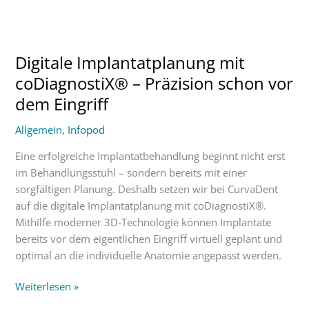
Digitale
Implantatplanung
Digitale Implantatplanung mit
mit
coDiagnostiX®
coDiagnostiX® – Präzision schon vor
–
dem Eingriff
Präzision
schon
Allgemein
,
Infopod
vor
Eine erfolgreiche Implantatbehandlung beginnt nicht erst
dem
im Behandlungsstuhl – sondern bereits mit einer
Eingriff
sorgfältigen Planung. Deshalb setzen wir bei CurvaDent
auf die digitale Implantatplanung mit coDiagnostiX®.
Mithilfe moderner 3D-Technologie können Implantate
bereits vor dem eigentlichen Eingriff virtuell geplant und
optimal an die individuelle Anatomie angepasst werden.
Weiterlesen »