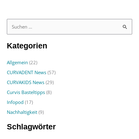
S
u
Kategorien
c
h
Allgemein
(22)
e
CURVADENT News
(57)
n
n
CURVAKIDS News
(29)
a
Curvis Basteltipps
(8)
c
Infopod
(17)
h
Nachhaltigkeit
(9)
:
Schlagwörter