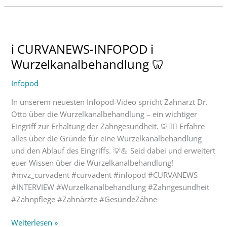
ℹ
CURVANEWS-
ℹ CURVANEWS-INFOPOD ℹ
INFOPOD
ℹ
Wurzelkanalbehandlung 🦷
Wurzelkanalbehandlung
Infopod
🦷
In unserem neuesten Infopod-Video spricht Zahnarzt Dr.
Otto über die Wurzelkanalbehandlung – ein wichtiger
Eingriff zur Erhaltung der Zahngesundheit. 🦷👨‍⚕️ Erfahre
alles über die Gründe für eine Wurzelkanalbehandlung
und den Ablauf des Eingriffs. 💡💪 Seid dabei und erweitert
euer Wissen über die Wurzelkanalbehandlung!
#mvz_curvadent #curvadent #infopod #CURVANEWS
#INTERVIEW #Wurzelkanalbehandlung #Zahngesundheit
#Zahnpflege #Zahnärzte #GesundeZähne
Weiterlesen »