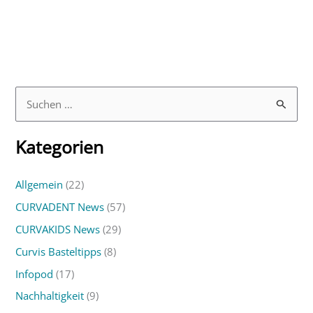
S
u
Kategorien
c
h
Allgemein
(22)
e
CURVADENT News
(57)
n
n
CURVAKIDS News
(29)
a
Curvis Basteltipps
(8)
c
Infopod
(17)
h
Nachhaltigkeit
(9)
: