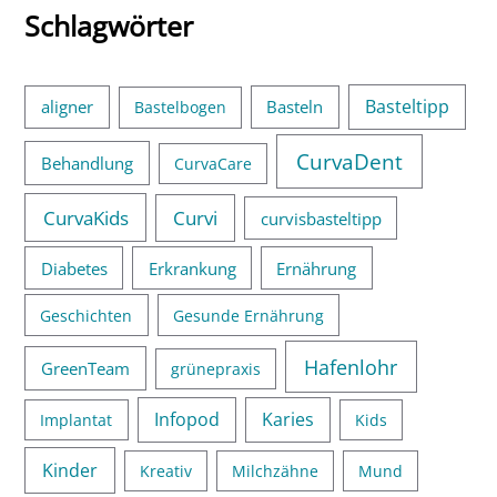
Schlagwörter
Basteltipp
aligner
Basteln
Bastelbogen
CurvaDent
Behandlung
CurvaCare
CurvaKids
Curvi
curvisbasteltipp
Diabetes
Erkrankung
Ernährung
Geschichten
Gesunde Ernährung
Hafenlohr
GreenTeam
grünepraxis
Infopod
Karies
Implantat
Kids
Kinder
Kreativ
Milchzähne
Mund