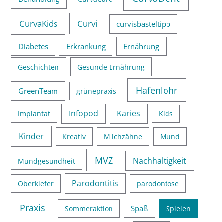
CurvaKids
Curvi
curvisbasteltipp
Diabetes
Erkrankung
Ernährung
Geschichten
Gesunde Ernährung
Hafenlohr
GreenTeam
grünepraxis
Infopod
Karies
Implantat
Kids
Kinder
Kreativ
Milchzähne
Mund
MVZ
Nachhaltigkeit
Mundgesundheit
Parodontitis
Oberkiefer
parodontose
Praxis
Spaß
Sommeraktion
Spielen