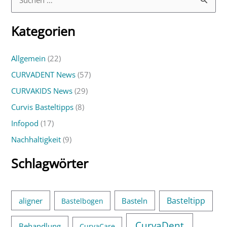
S
u
Kategorien
c
h
Allgemein
(22)
e
CURVADENT News
(57)
n
n
CURVAKIDS News
(29)
a
Curvis Basteltipps
(8)
c
Infopod
(17)
h
Nachhaltigkeit
(9)
:
Schlagwörter
Basteltipp
aligner
Basteln
Bastelbogen
CurvaDent
Behandlung
CurvaCare