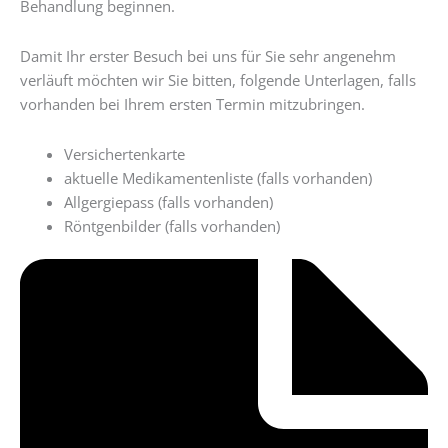
Behandlung beginnen.
Damit Ihr erster Besuch bei uns für Sie sehr angenehm
verläuft möchten wir Sie bitten, folgende Unterlagen, falls
vorhanden bei Ihrem ersten Termin mitzubringen.
Versichertenkarte
aktuelle Medikamentenliste (falls vorhanden)
Allgergiepass (falls vorhanden)
Röntgenbilder (falls vorhanden)