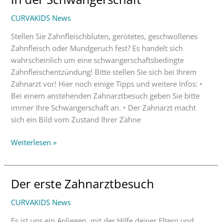
der
CURVAKIDS News
Schwangerschaft
Stellen Sie Zahnfleischbluten, gerötetes, geschwollenes
Zahnfleisch oder Mundgeruch fest? Es handelt sich
wahrscheinlich um eine schwangerschaftsbedingte
Zahnfleischentzündung! Bitte stellen Sie sich bei Ihrem
Zahnarzt vor! Hier noch einige Tipps und weitere Infos: •
Bei einem anstehenden Zahnarztbesuch geben Sie bitte
immer Ihre Schwangerschaft an. • Der Zahnarzt macht
sich ein Bild vom Zustand Ihrer Zähne
Weiterlesen »
Der erste Zahnarztbesuch
Der
erste
CURVAKIDS News
Zahnarztbesuch
Es ist uns ein Anliegen, mit der Hilfe deiner Eltern und