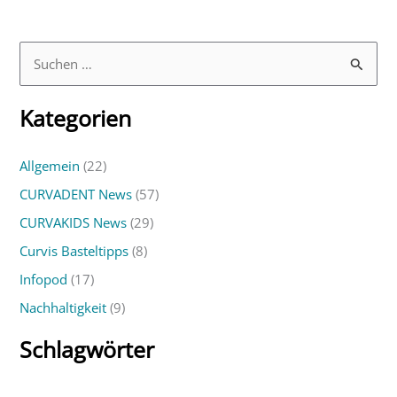
S
u
Kategorien
c
h
Allgemein
(22)
e
CURVADENT News
(57)
n
n
CURVAKIDS News
(29)
a
Curvis Basteltipps
(8)
c
Infopod
(17)
h
Nachhaltigkeit
(9)
:
Schlagwörter