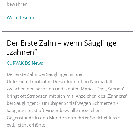
bewahren,
Weiterlesen »
Der Erste Zahn – wenn Säuglinge
Der
Erste
„zahnen“
Zahn
CURVAKIDS News
–
wenn
Der erste Zahn bei Säuglingen ist der
Säuglinge
Unterkieferfrontzahn. Dieser kommt im Normalfall
„zahnen“
zwischen den sechsten und siebten Monat. Das „Zahnen“
bringt oft Strapazen mit sich mit. Anzeichen des „Zahnens“
bei Säuglingen: • unruhiger Schlaf wegen Schmerzen •
Säugling steckt oft Finger bzw. alle möglichen
Gegenstände in den Mund • vermehrter Speichelfluss •
evtl. leicht erhöhte