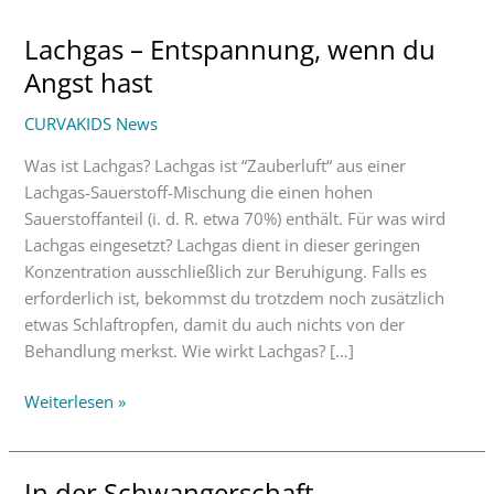
Lachgas – Entspannung, wenn du
Lachgas
–
Angst hast
Entspannung,
CURVAKIDS News
wenn
du
Was ist Lachgas? Lachgas ist “Zauberluft“ aus einer
Angst
Lachgas-Sauerstoff-Mischung die einen hohen
hast
Sauerstoffanteil (i. d. R. etwa 70%) enthält. Für was wird
Lachgas eingesetzt? Lachgas dient in dieser geringen
Konzentration ausschließlich zur Beruhigung. Falls es
erforderlich ist, bekommst du trotzdem noch zusätzlich
etwas Schlaftropfen, damit du auch nichts von der
Behandlung merkst. Wie wirkt Lachgas? […]
Weiterlesen »
In der Schwangerschaft
In