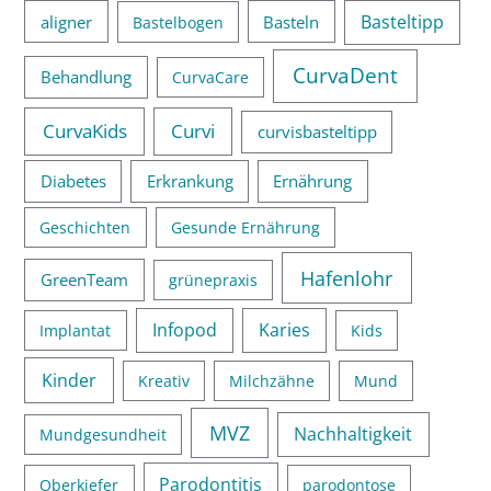
Basteltipp
aligner
Basteln
Bastelbogen
CurvaDent
Behandlung
CurvaCare
CurvaKids
Curvi
curvisbasteltipp
Diabetes
Erkrankung
Ernährung
Geschichten
Gesunde Ernährung
Hafenlohr
GreenTeam
grünepraxis
Infopod
Karies
Implantat
Kids
Kinder
Kreativ
Milchzähne
Mund
MVZ
Nachhaltigkeit
Mundgesundheit
Parodontitis
Oberkiefer
parodontose