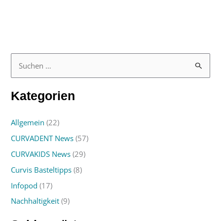
S
u
Kategorien
c
h
Allgemein
(22)
e
CURVADENT News
(57)
n
n
CURVAKIDS News
(29)
a
Curvis Basteltipps
(8)
c
Infopod
(17)
h
Nachhaltigkeit
(9)
: