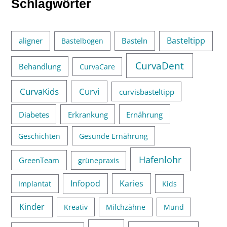
Schlagwörter
Basteltipp
aligner
Basteln
Bastelbogen
CurvaDent
Behandlung
CurvaCare
CurvaKids
Curvi
curvisbasteltipp
Diabetes
Erkrankung
Ernährung
Geschichten
Gesunde Ernährung
Hafenlohr
GreenTeam
grünepraxis
Infopod
Karies
Implantat
Kids
Kinder
Kreativ
Milchzähne
Mund