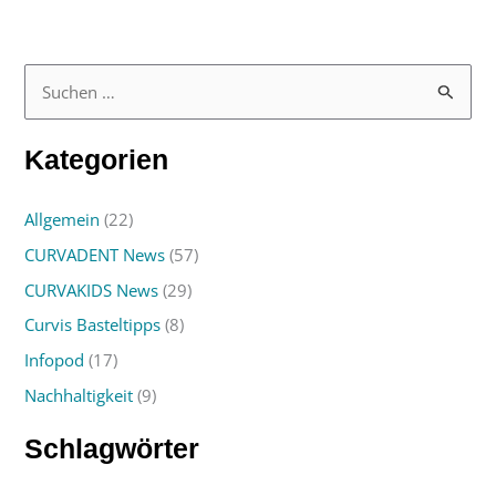
S
u
Kategorien
c
h
Allgemein
(22)
e
CURVADENT News
(57)
n
n
CURVAKIDS News
(29)
a
Curvis Basteltipps
(8)
c
Infopod
(17)
h
Nachhaltigkeit
(9)
:
Schlagwörter