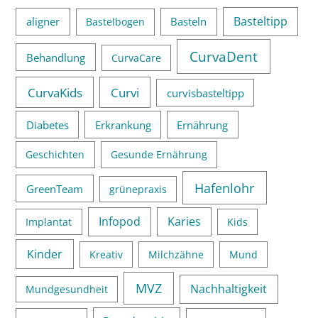
Basteltipp
aligner
Basteln
Bastelbogen
CurvaDent
Behandlung
CurvaCare
CurvaKids
Curvi
curvisbasteltipp
Diabetes
Erkrankung
Ernährung
Geschichten
Gesunde Ernährung
Hafenlohr
GreenTeam
grünepraxis
Infopod
Karies
Implantat
Kids
Kinder
Kreativ
Milchzähne
Mund
MVZ
Nachhaltigkeit
Mundgesundheit