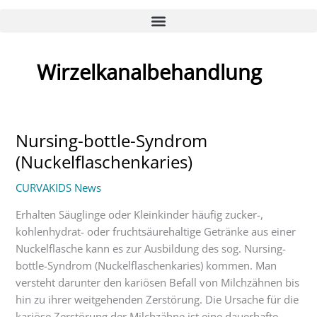
Wirzelkanalbehandlung
Nursing-bottle-Syndrom
Nursing-
bottle-
(Nuckelflaschenkaries)
Syndrom
CURVAKIDS News
(Nuckelflaschenkaries)
Erhalten Säuglinge oder Kleinkinder häufig zucker-,
kohlenhydrat- oder fruchtsäurehaltige Getränke aus einer
Nuckelflasche kann es zur Ausbildung des sog. Nursing-
bottle-Syndrom (Nuckelflaschenkaries) kommen. Man
versteht darunter den kariösen Befall von Milchzähnen bis
hin zu ihrer weitgehenden Zerstörung. Die Ursache für die
kariöse Zerstörung der Milchzähne ist eine dauerhafte