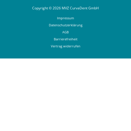
Copyright © 2026 MVZ CurvaDent GmbH
Impressum
Datenschutzerklärung
AGB
Barrierefreiheit
Vertrag widerrufen
Termin online buchen
Anrufen
Chat über What´s App
Anfahrtsbeschreibung
Zahnärztlicher Notdienst