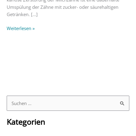
Umspülung der Zähne mit zucker- oder säurehaltigen
Getränken. […]
Weiterlesen »
S
u
Kategorien
c
h