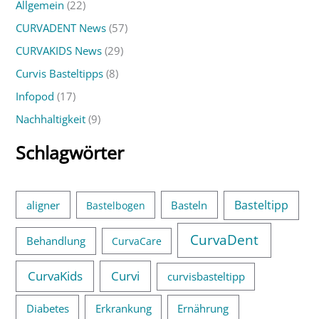
Allgemein
(22)
e
CURVADENT News
(57)
n
n
CURVAKIDS News
(29)
a
Curvis Basteltipps
(8)
c
Infopod
(17)
h
Nachhaltigkeit
(9)
:
Schlagwörter
Basteltipp
aligner
Basteln
Bastelbogen
CurvaDent
Behandlung
CurvaCare
CurvaKids
Curvi
curvisbasteltipp
Diabetes
Erkrankung
Ernährung