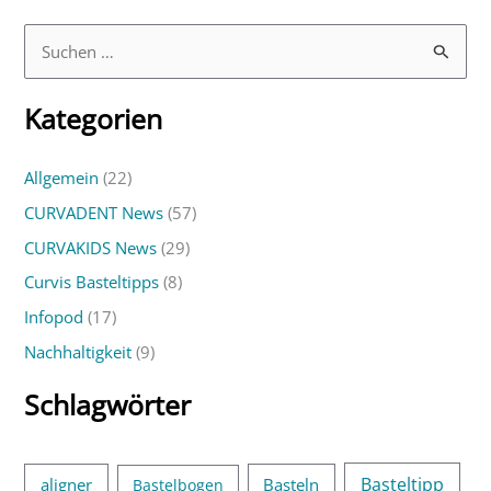
S
u
Kategorien
c
h
Allgemein
(22)
e
CURVADENT News
(57)
n
n
CURVAKIDS News
(29)
a
Curvis Basteltipps
(8)
c
Infopod
(17)
h
Nachhaltigkeit
(9)
:
Schlagwörter
Basteltipp
aligner
Basteln
Bastelbogen