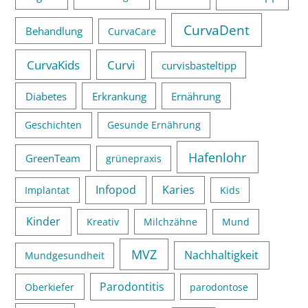
CurvaDent
Behandlung
CurvaCare
CurvaKids
Curvi
curvisbasteltipp
Diabetes
Erkrankung
Ernährung
Geschichten
Gesunde Ernährung
Hafenlohr
GreenTeam
grünepraxis
Infopod
Karies
Implantat
Kids
Kinder
Kreativ
Milchzähne
Mund
MVZ
Nachhaltigkeit
Mundgesundheit
Parodontitis
Oberkiefer
parodontose