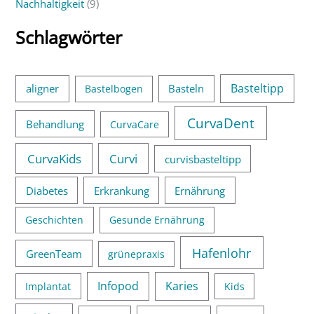
Nachhaltigkeit
(9)
:
Schlagwörter
Basteltipp
aligner
Basteln
Bastelbogen
CurvaDent
Behandlung
CurvaCare
CurvaKids
Curvi
curvisbasteltipp
Diabetes
Erkrankung
Ernährung
Geschichten
Gesunde Ernährung
Hafenlohr
GreenTeam
grünepraxis
Infopod
Karies
Implantat
Kids