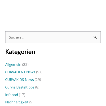
S
u
Kategorien
c
h
Allgemein
(22)
e
CURVADENT News
(57)
n
n
CURVAKIDS News
(29)
a
Curvis Basteltipps
(8)
c
Infopod
(17)
h
Nachhaltigkeit
(9)