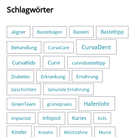
:
Schlagwörter
Basteltipp
aligner
Basteln
Bastelbogen
CurvaDent
Behandlung
CurvaCare
CurvaKids
Curvi
curvisbasteltipp
Diabetes
Erkrankung
Ernährung
Geschichten
Gesunde Ernährung
Hafenlohr
GreenTeam
grünepraxis
Infopod
Karies
Implantat
Kids
Kinder
Kreativ
Milchzähne
Mund