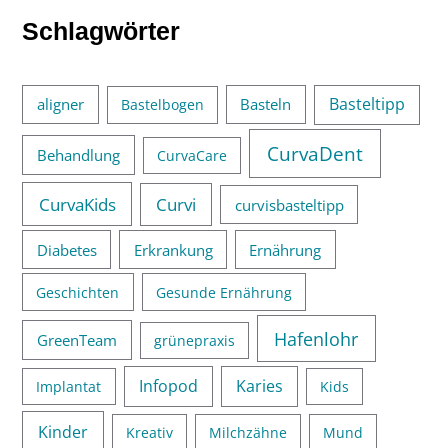
:
Schlagwörter
Basteltipp
aligner
Basteln
Bastelbogen
CurvaDent
Behandlung
CurvaCare
CurvaKids
Curvi
curvisbasteltipp
Diabetes
Erkrankung
Ernährung
Geschichten
Gesunde Ernährung
Hafenlohr
GreenTeam
grünepraxis
Infopod
Karies
Implantat
Kids
Kinder
Kreativ
Milchzähne
Mund