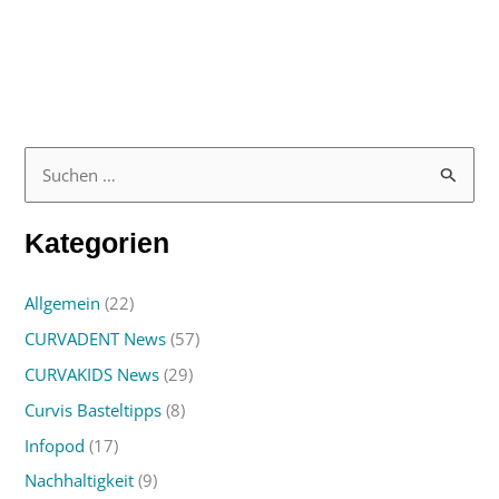
S
u
Kategorien
c
h
Allgemein
(22)
e
CURVADENT News
(57)
n
n
CURVAKIDS News
(29)
a
Curvis Basteltipps
(8)
c
Infopod
(17)
h
Nachhaltigkeit
(9)