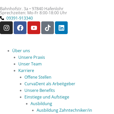
Zum
Bahnhofstr. 3a • 97840 Hafenlohr
Inhalt
Sprechzeiten: Mo-Fr 8:00-18:00 Uhr
springen
09391-913340
I
F
Y
T
L
n
a
o
i
i
s
c
u
k
n
t
e
t
t
k
a
b
u
o
e
Über uns
g
o
b
k
d
Unsere Praxis
r
o
e
i
Unser Team
a
k
n
Karriere
m
Offene Stellen
CurvaDent als Arbeitgeber
Unsere Benefits
Einstiege und Aufstiege
Ausbildung
Ausbildung Zahntechniker/in