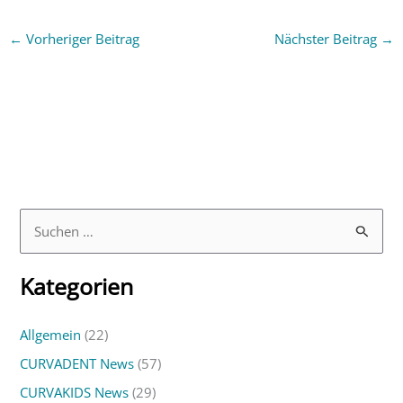
←
Vorheriger Beitrag
Nächster Beitrag
→
S
u
Kategorien
c
h
Allgemein
(22)
e
CURVADENT News
(57)
n
n
CURVAKIDS News
(29)