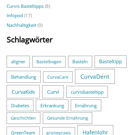
a
Curvis Basteltipps
(8)
c
Infopod
(17)
h
Nachhaltigkeit
(9)
:
Schlagwörter
Basteltipp
aligner
Basteln
Bastelbogen
CurvaDent
Behandlung
CurvaCare
CurvaKids
Curvi
curvisbasteltipp
Diabetes
Erkrankung
Ernährung
Geschichten
Gesunde Ernährung
Hafenlohr
GreenTeam
grünepraxis