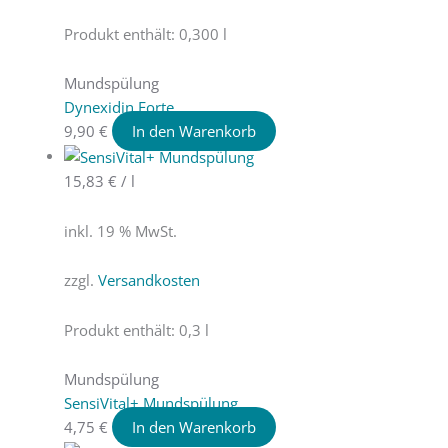
Produkt enthält: 0,300
l
Mundspülung
Dynexidin Forte
9,90
€
In den Warenkorb
15,83
€
/
l
inkl. 19 % MwSt.
zzgl.
Versandkosten
Produkt enthält: 0,3
l
Mundspülung
SensiVital+ Mundspülung
4,75
€
In den Warenkorb