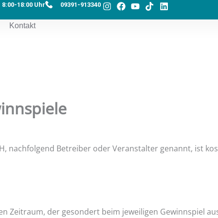
I
F
Y
T
L
8:00-18:00 Uhr
09391-913340
n
a
o
i
i
s
c
u
k
n
Kontakt
t
e
t
t
k
a
b
u
o
e
g
o
b
k
d
r
o
e
i
a
k
n
m
innspiele
achfolgend Betreiber oder Veranstalter genannt, ist koste
en Zeitraum, der gesondert beim jeweiligen Gewinnspiel aus