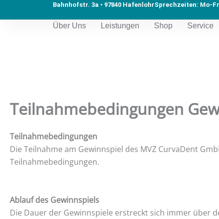
Zum
Bahnhofstr. 3a • 97840 Hafenlohr
Sprechzeiten: Mo-Fr 
Inhalt
Über Uns
Leistungen
Shop
Service
springen
Teilnahmebedingungen Gew
Teilnahmebedingungen
Die Teilnahme am Gewinnspiel des MVZ CurvaDent GmbH, n
Teilnahmebedingungen.
Ablauf des Gewinnspiels
Die Dauer der Gewinnspiele erstreckt sich immer über d